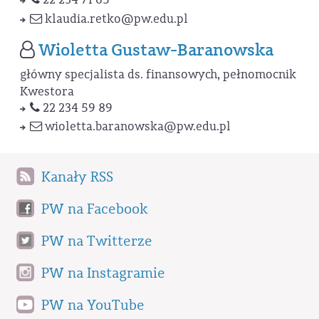
klaudia.retko
@pw.edu.pl
Wioletta Gustaw-Baranowska
główny specjalista ds. finansowych, pełnomocnik
Kwestora
22 234 59 89
wioletta.baranowska
@pw.edu.pl
Kanały RSS
PW na Facebook
PW na Twitterze
PW na Instagramie
PW na YouTube