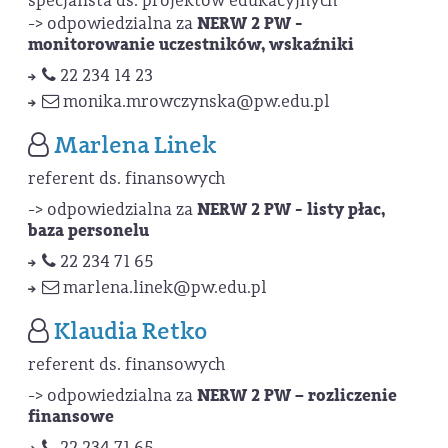
specjalista ds. projektów edukacyjnych
-> odpowiedzialna za
NERW 2 PW -
monitorowanie uczestników, wskaźniki
22 234 14 23
monika.mrowczynska
@pw.edu.pl
Marlena Linek
referent ds. finansowych
-> odpowiedzialna za
NERW 2 PW - listy płac,
baza personelu
22 234 71 65
marlena.linek
@pw.edu.pl
Klaudia Retko
referent ds. finansowych
-> odpowiedzialna za
NERW 2 PW – rozliczenie
finansowe
22 234 71 65