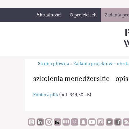
Aktualności
O projektach
Zadania pro
W
Strona główna
Zadania projektów - ofert
»
szkolenia menedżerskie - opis
Pobierz plik
(pdf, 344,30 kB)