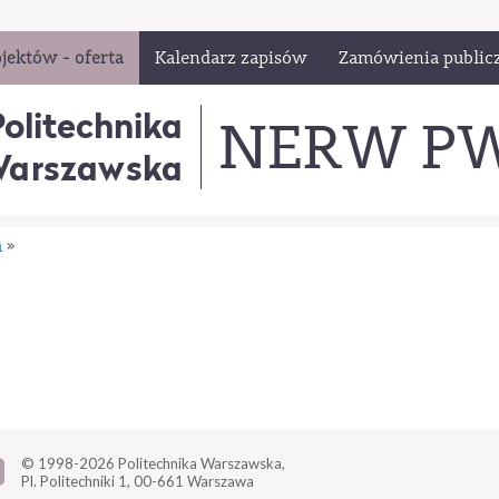
jektów - oferta
Kalendarz zapisów
Zamówienia public
Politechnika
NERW P
arszawska
a
»
© 1998-2026
Politechnika Warszawska,
Pl. Politechniki 1,
00-661 Warszawa